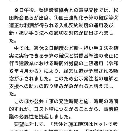
９日午後、県建設業協会との意見交換では、松
田隆会長らが出席、①国土強靭化予算の確保等②
適正な利潤が得られる入札契約制度の運用及び
新・担い手３法への適切な対応が提出されまし
た。
中では、週休２日制度など新・担い手３法を確
実に実行できる予算の確保と労働基準法の改正に
伴う建設業における時間外労働の上限適用（令和
６年４月から）により、経営圧迫が予想される懸
念が示されました。このため公示発注者の理解と
支援への助力の取り組みが急がれると訴えまし
た。
このほか公共工事の発注時期と施工時期の時間
的ずれが、コスト増につながることから、事前協
議の必要性を提起しました。
要望に対して、「発注と施工時期はセットで考