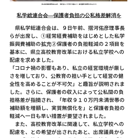
（県土地改良事業団体連合会は、「農の営み」の大切さを踏まえて、施設整備の重要性を訴えました）
私学総連合会―保護者負担の公私格差解消を
県私学総連合会は、９日午前、摺河佑彦理事長
らが出席し、①経常経費補助をはじめとした私学
振興費補助の拡充②保護者の負担軽減の２項目を
基本に、県立高校教育改革における私立学校への
配慮を求めました。
「コロナ禍の影響もあり、私立の経営環境が厳し
さを増しており、公教育の担い手として経営の健
全性を高めることが不可欠」と趣旨が説明されま
した。さらに、保護者の収入によって公私間の負
担格差が指摘され、「年収９１０万円未満世帯の
補助額を増額し、実質無償化を」と保護者負担の
軽減へ一日も早い措置が要望されました。
また、高校教育改革に関連して、私立学校への
配慮を、との希望が出されたあと、出席議員から