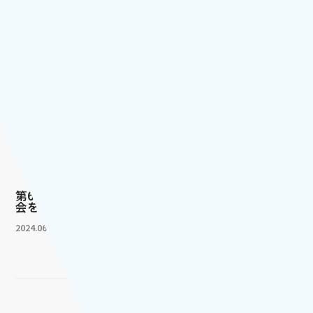
関連ニュース
県会議員選・神戸市会議員選
の必勝に向けて...
2022.10.11
第66回青年局・青年部合同大
会を開催「信...
2024.06.29