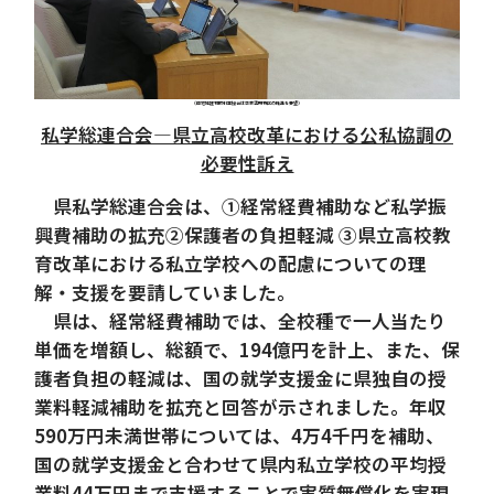
（県宅地建物取引業協会は空家活用特区の推進を要望）
私学総連合会―県立高校改革における公私協調の
必要性訴え
県私学総連合会は、①経常経費補助など私学振
興費補助の拡充②保護者の負担軽減 ③県立高校教
育改革における私立学校への配慮についての理
解・支援を要請していました。
県は、経常経費補助では、全校種で一人当たり
単価を増額し、総額で、194億円を計上、また、保
護者負担の軽減は、国の就学支援金に県独自の授
業料軽減補助を拡充と回答が示されました。年収
590万円未満世帯については、4万4千円を補助、
国の就学支援金と合わせて県内私立学校の平均授
業料44万円まで支援することで実質無償化を実現