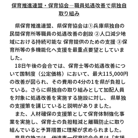
保育推進連盟・保育協会―職員処遇改善で県独自
取り組み
県保育推進連盟、県保育協会は①兵庫県独自の
民間保育所等職員の処遇改善の創設 ②人口減少地
域における持続可能な 保育提供のための支援 ③保
育所等の多機能化へ支援を最重点要望としていま
した。
18日午後の会合では、保育士等の処遇改善につ
いて国制度（公定価格）において、最大115,000円
の改善が図られ、その費用の4分の1を県が負担し
ている。さらに県独自の取り組みとして加配人員
を対象に処遇改善を実施する施設に対し、 県単独
の支援策を講じていると説明がありました。
また、人材確保の支援策として保育体制強化事
業を実施し、保育士の負担軽減と離職防止に取り
組んでいると予算措置に理解が求められました。
意見交換では、伊達恵一保育協会会長は「支援