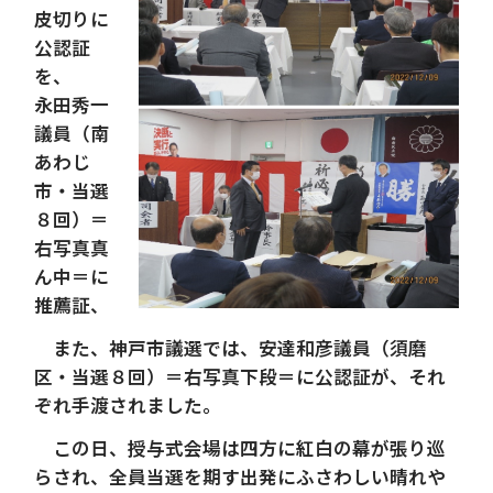
皮切りに
公認証
を、
永田秀一
議員（南
あわじ
市・当選
８回）＝
右写真真
ん中＝に
推薦証、
また、神戸市議選では、安達和彦議員（須磨
区・当選８回）＝右写真下段＝に公認証が、それ
ぞれ手渡されました。
この日、授与式会場は四方に紅白の幕が張り巡
らされ、全員当選を期す出発にふさわしい晴れや