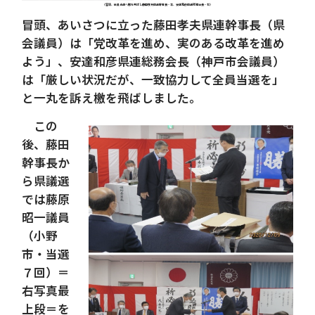
（冒頭、全員当選へ檄を飛ばし藤田孝夫県連幹事長・左、安達和彦県連総務会長・右）
冒頭、あいさつに立った藤田孝夫県連幹事長（県
会議員）は「党改革を進め、実のある改革を進め
よう」、安達和彦県連総務会長（神戸市会議員）
は「厳しい状況だが、一致協力して全員当選を」
と一丸を訴え檄を飛ばしました。
この
後、藤田
幹事長か
ら県議選
では藤原
昭一議員
（小野
市・当選
７回）＝
右写真最
上段＝を