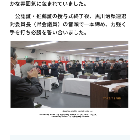
かな雰囲気に包まれていました。
公認証・推薦証の授与式終了後、黒川治県連選
対委員長（県会議員）の音頭で一本締め、力強く
手を打ち必勝を誓い合いました。
（黒川選対委員長の音頭で一本締め必勝を期しました）
※第２０回全国統一地方選挙 公認・推薦候補予定者一覧(最新)は、こちらからダウンロードできます。
⇒
第２０回全国統一地方選挙 公認・推薦候補予定者一覧（最新版）