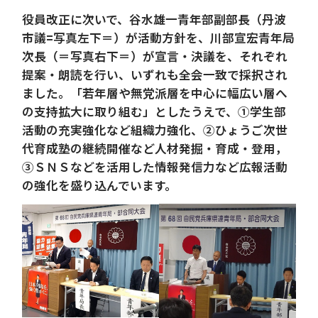
役員改正に次いで、谷水雄一青年部副部長（丹波
市議=写真左下＝）が活動方針を、川部宣宏青年局
次長（＝写真右下＝）が宣言・決議を、それぞれ
提案・朗読を行い、いずれも全会一致で採択され
ました。「若年層や無党派層を中心に幅広い層へ
の支持拡大に取り組む」としたうえで、①学生部
活動の充実強化など組織力強化、②ひょうご次世
代育成塾の継続開催など人材発掘・育成・登用，
③ＳＮＳなどを活用した情報発信力など広報活動
の強化を盛り込んでいます。