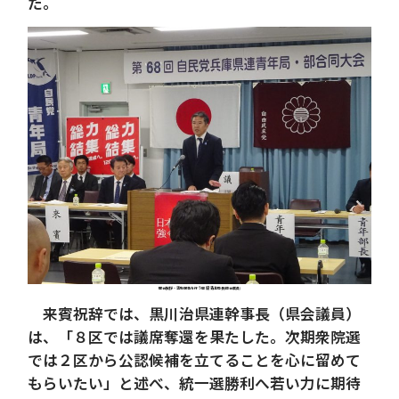
た。
開会挨拶・活動報告を行う岡 毅 青年局長(県会議員)
来賓祝辞では、黒川治県連幹事長（県会議員）
は、「８区では議席奪還を果たした。次期衆院選
では２区から公認候補を立てることを心に留めて
もらいたい」と述べ、統一選勝利へ若い力に期待