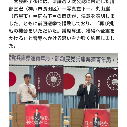
大会終了後には、県議選２次公認に内定した川
部宣宏（神戸市長田区）＝写真左下＝、丸山巖
（芦屋市）＝同右下＝の両氏が、決意を表明しま
した。ともに前回選挙で惜敗しており、「再び挑
戦の機会をいただいた。議席奪還、獲得へ全霊を
かける」と雪辱へかける思いを力強く約束しまし
た。