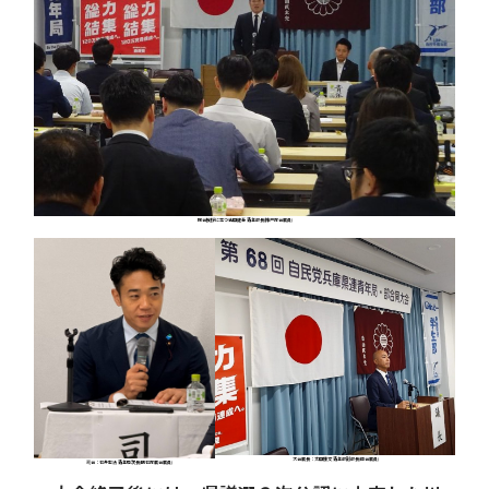
閉会挨拶に立つ吉田健吾 青年部長(神戸市会議員)
大会議長：太田康文 青年部副部長(県会議員)
司会：石井宏法 青年局次長(明石市議会議員)