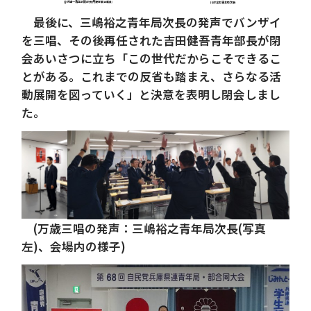
谷水雄一青年部副部長(丹波市議会議員)
川部宣宏青年局次長
最後に、三嶋裕之青年局次長の発声でバンザイ
を三唱、その後再任された吉田健吾青年部長が閉
会あいさつに立ち「この世代だからこそできるこ
とがある。これまでの反省も踏まえ、さらなる活
動展開を図っていく」と決意を表明し閉会しまし
た。
(万歳三唱の発声：三嶋裕之青年局次長(写真
左)、会場内の様子)