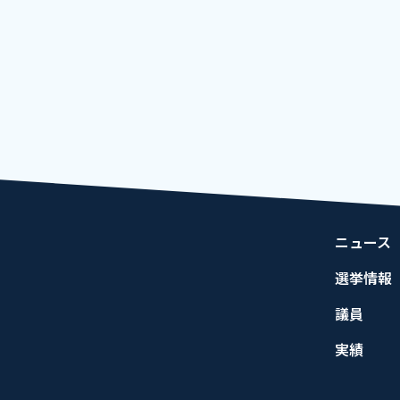
まし
宝塚市長選挙 公認・推薦を決定しまし
第２１
た。...
員...
2025.03.07
2026.0
ニュース
選挙情報
議員
実績