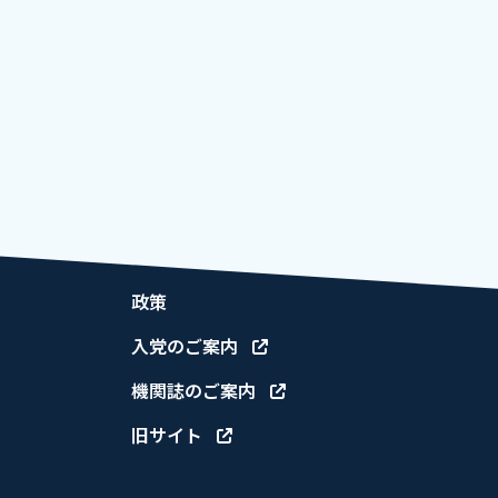
回統一地方選挙における神戸市会議
4.27
政策
入党のご案内
機関誌のご案内
旧サイト