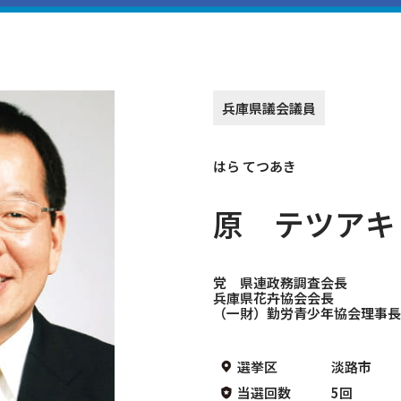
兵庫県議会議員
はら てつあき
原 テツアキ
党 県連政務調査会長
兵庫県花卉協会会長
（一財）勤労青少年協会理事
選挙区 淡路市
当選回数 5回